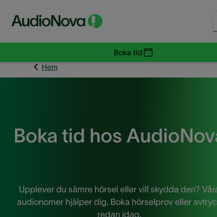
Boka tid
Hem
Boka tid hos AudioNov
Upplever du sämre hörsel eller vill skydda den? Vår
audionomer hjälper dig. Boka hörselprov eller avtry
redan idag.