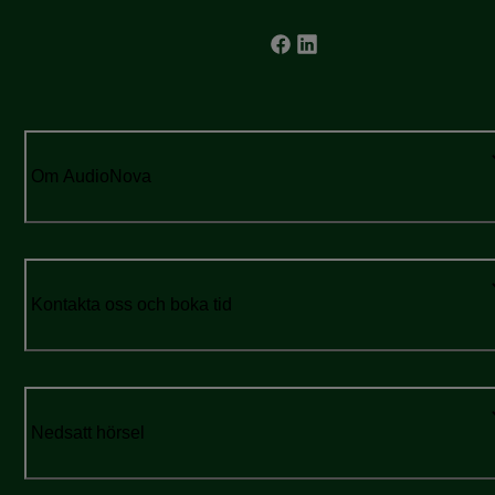
Om AudioNova
Kontakta oss och boka tid
Nedsatt hörsel