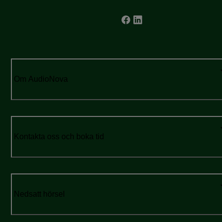
Om AudioNova
Kontakta oss och boka tid
Nedsatt hörsel