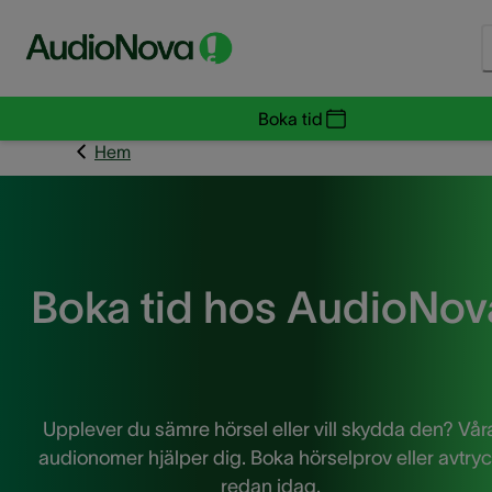
Boka tid
Hem
Boka tid hos AudioNov
Upplever du sämre hörsel eller vill skydda den? Vår
audionomer hjälper dig. Boka hörselprov eller avtry
redan idag.