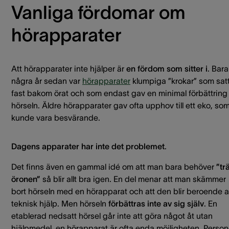
Vanliga fördomar om
hörapparater
Att hörapparater inte hjälper är
en fördom som sitter i
. Bara
några år sedan var
hörapparater
klumpiga ”krokar” som sat
fast bakom örat och som endast gav en minimal förbättring
hörseln. Äldre hörapparater gav ofta upphov till ett eko, so
kunde vara besvärande.
Dagens apparater har inte det problemet
.
Det finns även en gammal idé om att man bara behöver
”tr
öronen”
så blir allt bra igen. En del menar att man skämmer
bort hörseln med en hörapparat och att den blir beroende 
teknisk hjälp. Men hörseln
förbättras inte av sig själv
. En
etablerad nedsatt hörsel går inte att göra något åt utan
hjälpmedel, en hörapparat är ofta enda möjligheten. Perso