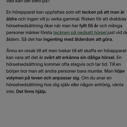
Vad kan det bero på?
En hörapparat kan uppfattas som ett
tecken på att man är
äldre
och ingen vill ju verka gammal. Risken för att drabbas
hörselnedsättning ökar när man har
fyllt 55 år
och många
personer märker första
tecknen på nedsatt hörsel
just vid 
åldern. Så det har
ingenting med ålderdom att göra
.
Ännu en orsak till att man tvekar till att skaffa en hörapparat
kan vara att det är
svårt att erkänna sin dåliga hörsel
. En
hörselnedsättning kommer ofta stegvis och tar tid. Till en
början tror man att andra personer bara mumlar. Man
höjer
volymen på teven och anpassar sig
. Om du anar en
hörselnedsättning hos dig själv eller någon anhörig, vänta
inte.
Det finns hjälp
.