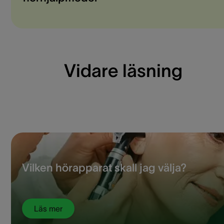
Vidare läsning
Vilken hörapparat skall jag välja?
Läs mer