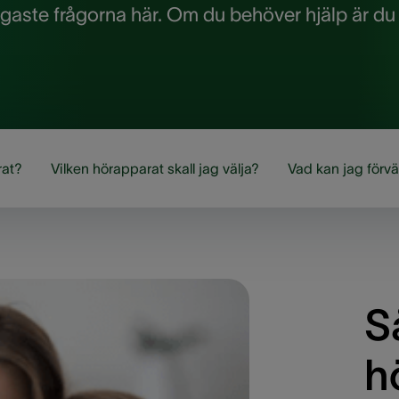
ligaste frågorna här. Om du behöver hjälp är du
rat?
Vilken hörapparat skall jag välja?
Vad kan jag förv
S
h