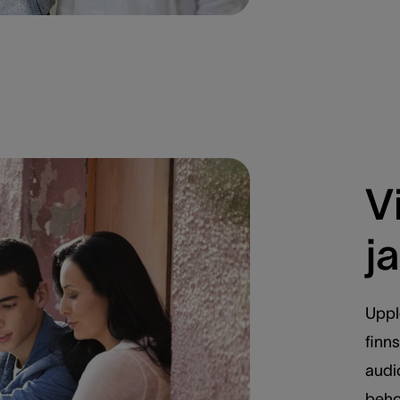
V
j
Upple
finn
audi
behov