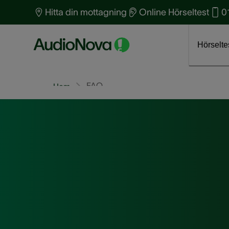
Hitta din mottagning
Online Hörseltest
0
Boka tid för hörseltest
Klicka här
Om AudioNova
J
Hörselte
FAQ
Hem