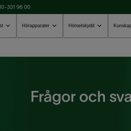
10-331 96 00
Starta testet
obba
st
Hörapparater
Hörselskydd
Kunska
Frågor och sva