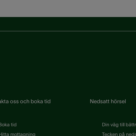
kta oss och boka tid
Nedsatt hörsel
Boka tid
Din väg till bätt
Hitta mottagning
Tecken på neds