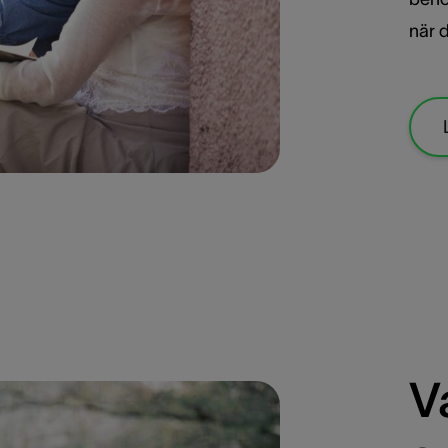
när d
V