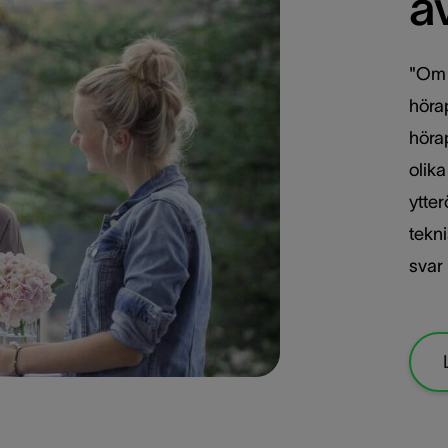
a
"Om 
höra
hörap
olika
ytter
tekni
svar