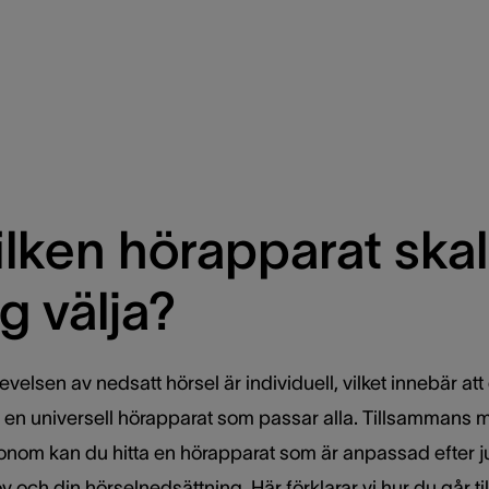
ilken hörapparat skal
ag välja?
velsen av nedsatt hörsel är individuell, vilket innebär att 
s en universell hörapparat som passar alla. Tillsammans 
onom kan du hitta en hörapparat som är anpassad efter j
 och din hörselnedsättning. Här förklarar vi hur du går ti