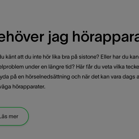
ehöver jag hörappar
u känt att du inte hör lika bra på sistone? Eller har du ka
elproblem under en längre tid? Här får du veta vilka tec
tyda på en hörselnedsättning och när det kan vara dags a
väga hörapparater.
Läs mer