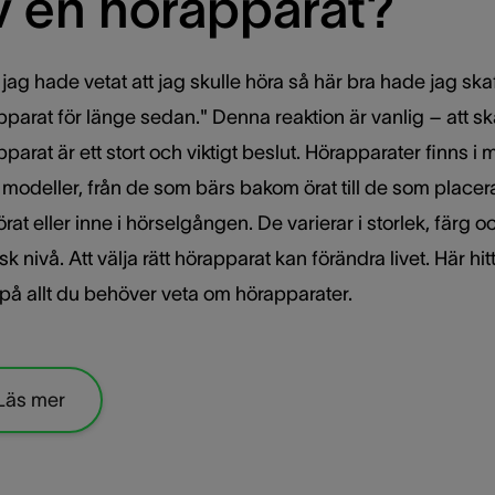
v en hörapparat?
jag hade vetat att jag skulle höra så här bra hade jag ska
pparat för länge sedan." Denna reaktion är vanlig – att sk
parat är ett stort och viktigt beslut. Hörapparater finns i
 modeller, från de som bärs bakom örat till de som placera
örat eller inne i hörselgången. De varierar i storlek, färg o
sk nivå. Att välja rätt hörapparat kan förändra livet. Här hit
 på allt du behöver veta om hörapparater.
Läs mer