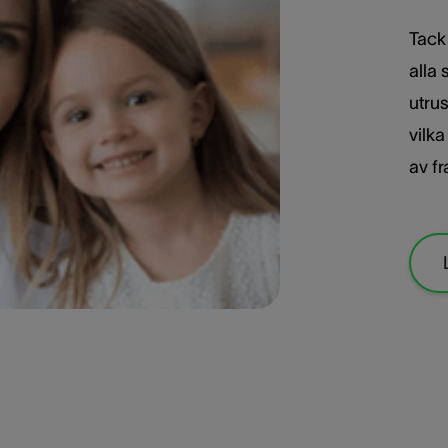
Tack
alla
utru
vilk
av f