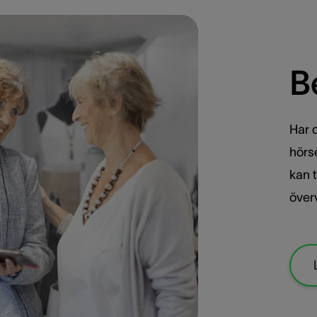
B
Har d
hörs
kan 
över