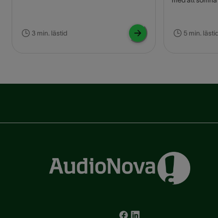
Öronproppar ä
praktiska lösnin
sömn. Men, är 
3 min. lästid
5 min. lästi
hörseln att bä
Så här besvar
frågan.