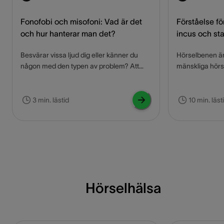
Fonofobi och misofoni: Vad är det
Förståelse fö
och hur hanterar man det?
incus och st
Besvärar vissa ljud dig eller känner du
Hörselbenen är 
någon med den typen av problem? Att
mänskliga hörs
irritera sig för vissa ljud är egentligen inte
ansvariga för at
ett hörselproblem. Fonofoni och misofoni
från trumhinnan 
är istället psykologiska störningar, som
tre små ben – 
3 min. lästid
10 min. läst
kan bli en stor begränsning för en person.
städet (incus) 
Rädslan, den överdrivna
som spelar en a
försvarsreaktionen eller retligheten, när
Den här artikel
någon framkallar ljud, som uppfattas som
anatomin och t
otrevliga, är inget normalt förhållningssätt.
hörselbenen, 
Sjukdomen kan orsaka vredesutbrott,
behandlingsmöj
panikattacker och nervsammanbrott. Vill
hörselben.
Hörselhälsa
du veta mer exakt vad fonofobi och
misofoni är? Då läser du vidare för att få
veta mer om symptom och behandling av
den här sjukdomen.