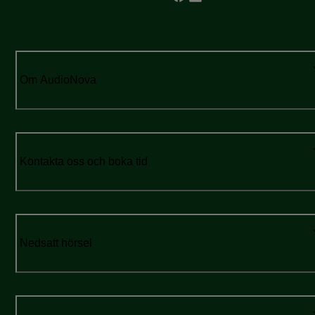
Om AudioNova
Kontakta oss och boka tid
Nedsatt hörsel