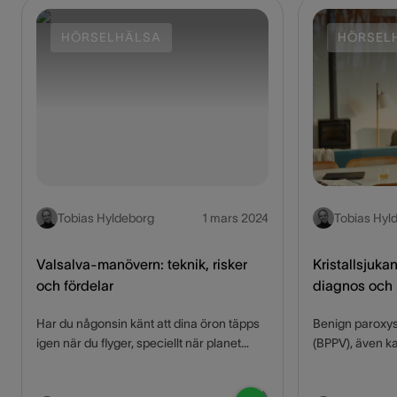
HÖRSELHÄLSA
HÖRSEL
Tobias Hyldeborg
1 mars 2024
Tobias Hyl
Valsalva-manövern: teknik, risker
Kristallsjuka
och fördelar
diagnos och
Har du någonsin känt att dina öron täpps
Benign paroxysm
igen när du flyger, speciellt när planet
(BPPV), även kal
lyfter eller landar? Har du känt av det när
vanlig vestibulä
du åker upp eller ner i en hiss? Detta är en
den står för ci