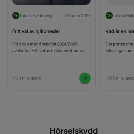
Tobias Hyldeborg
28 mars 2025
Tobias Hyl
TH
TH
Fritt val av hjälpmedel
Vad är en hör
Från och med årsskiftet 2024/2025
Det pratas ofta
avskaffas Fritt val av hjälpmedel inom
teleslinga som
primär hörselrehabilitering i Region
mottagningsru
Stockholm. Hur påverkar det dig? Läs vårt
ofta och tycker 
blogginlägg för mer information om
har hört talas 
förändringarna i Region Stockholm.
det är. Vissa ha
1 min. lästid
5 min. lästi
att fungera. Va
Hörselskydd