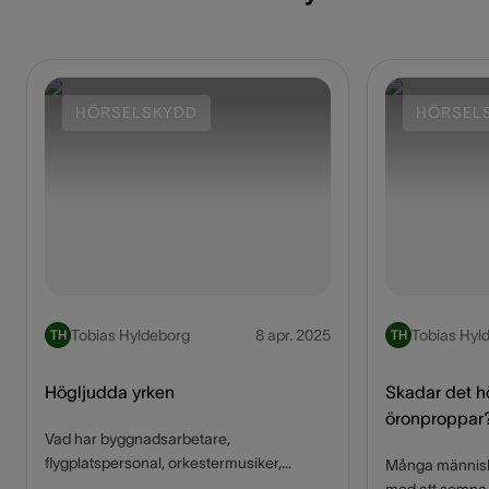
HÖRSELSKYDD
HÖRSEL
Tobias Hyldeborg
8 apr. 2025
Tobias Hyl
TH
TH
Högljudda yrken
Skadar det h
öronproppar
Vad har byggnadsarbetare,
flygplatspersonal, orkestermusiker,
Många människ
barpersonal och tandläkare gemensamt?
med att somna 