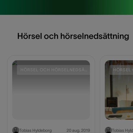
Hörsel och hörselnedsättning
HÖRSEL OCH HÖRSELNEDSÄTTNING
Tobias Hyldeborg
20 aug. 2019
Tobias Hyl