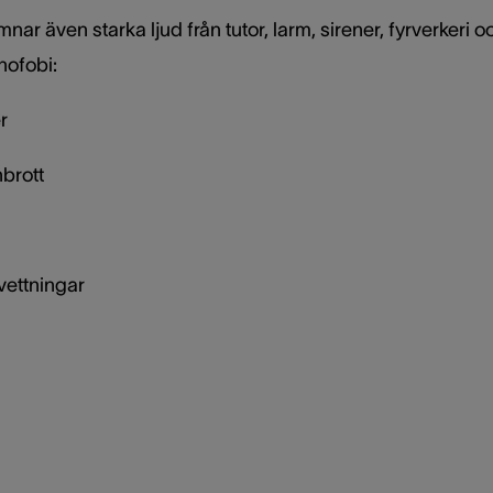
ar även starka ljud från tutor, larm, sirener, fyrverkeri och
nofobi:
r
brott
vettningar