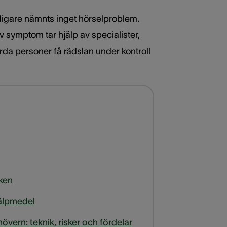
idigare nämnts inget hörselproblem.
v symptom tar hjälp av specialister,
rda personer få rädslan under kontroll
ken
hjälpmedel
vern: teknik, risker och fördelar