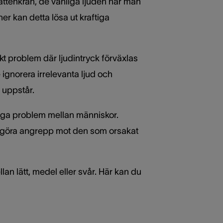
vattenkran, de vanliga ljuden när man
r kan detta lösa ut kraftiga
kt problem där ljudintryck förväxlas
ignorera irrelevanta ljud och
t uppstår.
liga problem mellan människor.
on göra angrepp mot den som orsakat
n lätt, medel eller svår. Här kan du