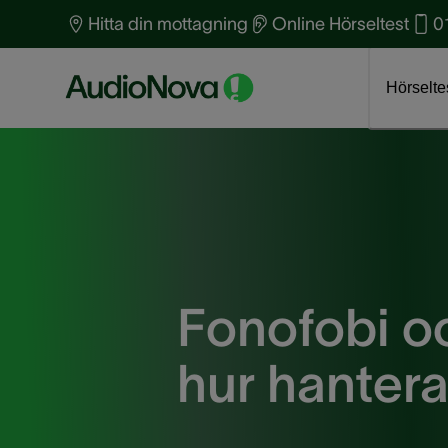
Hitta din mottagning
Online Hörseltest
0
Boka tid för hörseltest
Klicka här
Om AudioNova
J
Hörselte
Fonofobi oc
hur hanter