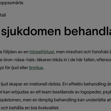
kroppssmärta
all
 sjukdomen behandl
a följden av en
hörselförlust
, men misofoni och fonofobi
ste öron-näsa-hals-läkaren träda in i de här fallen, eft
pi för ljud eller
tinnitus
.
a ljud skapar en irrationell rädsla. En effektiv behandling ä
ket kan erbjudas av ett team bestående av logopeder, psyk
 sjukdomen, men en lämplig behandling kan underlätta at
ch behålla en bra livskvalitet.