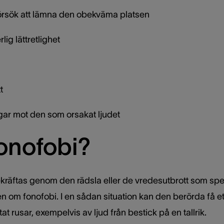
försök att lämna den obekväma platsen
lig lättretlighet
t
ar mot den som orsakat ljudet
fonofobi?
räftas genom den rädsla eller de vredesutbrott som speci
n om fonofobi. I en sådan situation kan den berörda få et
ärtat rusar, exempelvis av ljud från bestick på en tallrik.