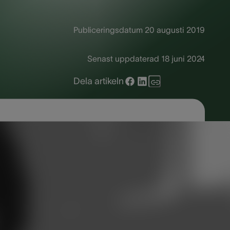
Publiceringsdatum
20 augusti 2019
Senast uppdaterad
18 juni 2024
Dela artikeln
tera sig för vissa ljud är egentligen
r, som kan bli en stor begränsning för
ågon framkallar ljud, som uppfattas som
tt, panikattacker och nervsammanbrott.
t få veta mer om symptom och