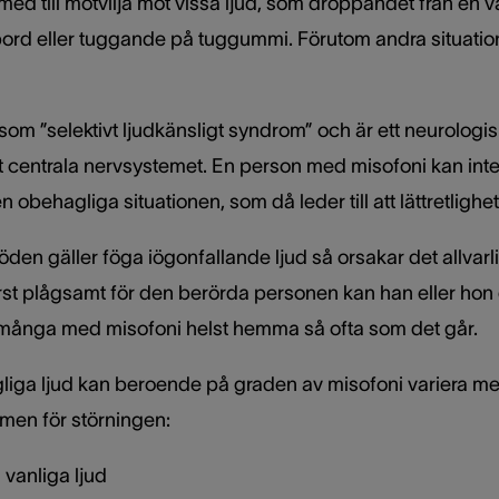
med till motvilja mot vissa ljud, som droppandet från en 
bord eller tuggande på tuggummi. Förutom andra situatione
som ”selektivt ljudkänsligt syndrom” och är ett neurologis
t centrala nervsystemet. En person med misofoni kan inte 
 obehagliga situationen, som då leder till att lättretlighe
en gäller föga iögonfallande ljud så orsakar det allvar
terst plågsamt för den berörda personen kan han eller h
r många med misofoni helst hemma så ofta som det går.
ga ljud kan beroende på graden av misofoni variera mella
en för störningen:
 vanliga ljud