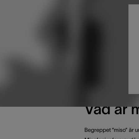
Vad är 
Begreppet ”miso” är ur