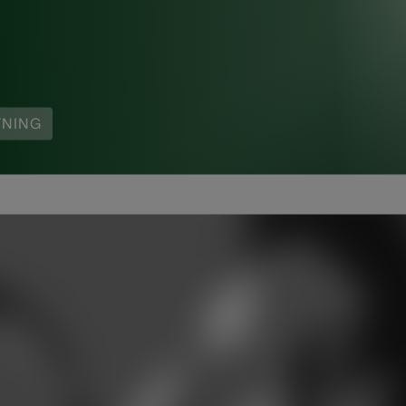
TNING
g eller känner du någon med den typen av problem? Att irri
. Fonofoni och misofoni är istället psykologiska störninga
n överdrivna försvarsreaktionen eller retligheten, när n
rmalt förhållningssätt. Sjukdomen kan orsaka vredesutbro
 vad fonofobi och misofoni är? Då läser du vidare för at
r sjukdomen.