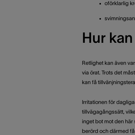
oförklarlig 
svimningsanf
Hur kan
Retlighet kan även var
via örat. Trots det må
kan få tillvänjningstera
Irritationen för daglig
tillvägagångssätt, vil
inget bot mot den här
berörd och därmed få o