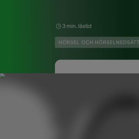
3 min. lästid
HÖRSEL OCH HÖRSELNEDSÄT
Besvärar vissa ljud di
inte ett hörselproblem
en person. Rädslan, de
otrevliga, är inget no
Vill du veta mer exakt
behandling av den hä