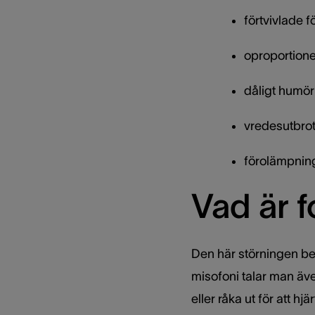
förtvivlade 
oproportioner
dåligt humör
vredesutbrot
förolämpning
Vad är 
Den här störningen bek
misofoni talar man äve
eller råka ut för att hj