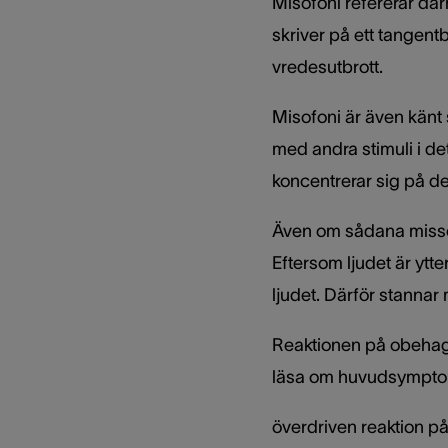
Misofoni refererar där
skriver på ett tangent
vredesutbrott.
Misofoni är även känt 
med andra stimuli i de
koncentrerar sig på den
Även om sådana missöd
Eftersom ljudet är yt
ljudet. Därför stanna
Reaktionen på obehagli
läsa om huvudsymptom
överdriven reaktion på