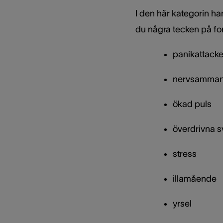
I den här kategorin hamn
du några tecken på fo
panikattacke
nervsamman
ökad puls
överdrivna s
stress
illamående
yrsel