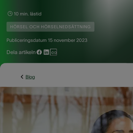
10 min. lästid
HÖRSEL OCH HÖRSELNEDSÄTTNING
Publiceringsdatum
15 november 2023
Dela artikeln
Blog
Hörselbenen är viktiga delar av det mänskliga hörselsystem
De är ansvariga för att överföra ljudvibrationer från trumhin
till det inre örat. Det finns tre små ben – hammaren (malleus
städet (incus) och stigbygeln (stapes) – som spelar en
avgörande roll för hörseln. Den här artikeln utforskar
funktionerna, anatomin och tillstånden som påverkar