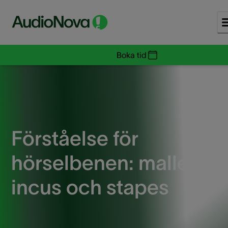
Boka tid
Förståelse för
hörselbenen: malleus,
incus och stapes