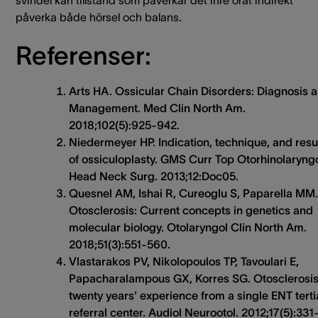
påverka både hörsel och balans.
Referenser:
Arts HA. Ossicular Chain Disorders: Diagnosis 
Management. Med Clin North Am.
2018;102(5):925-942.
Niedermeyer HP. Indication, technique, and resu
of ossiculoplasty. GMS Curr Top Otorhinolaryng
Head Neck Surg. 2013;12:Doc05.
Quesnel AM, Ishai R, Cureoglu S, Paparella MM.
Otosclerosis: Current concepts in genetics and
molecular biology. Otolaryngol Clin North Am.
2018;51(3):551-560.
Vlastarakos PV, Nikolopoulos TP, Tavoulari E,
Papacharalampous GX, Korres SG. Otosclerosis
twenty years' experience from a single ENT terti
referral center. Audiol Neurootol. 2012;17(5):331