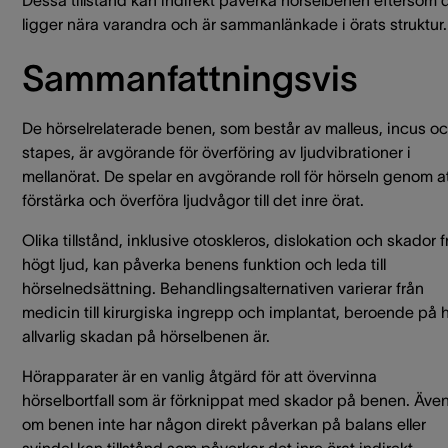
ligger nära varandra och är sammanlänkade i örats struktur.
Sammanfattningsvis
De hörselrelaterade benen, som består av malleus, incus o
stapes, är avgörande för överföring av ljudvibrationer i
mellanörat. De spelar en avgörande roll för hörseln genom a
förstärka och överföra ljudvågor till det inre örat.
Olika tillstånd, inklusive otoskleros, dislokation och skador f
högt ljud, kan påverka benens funktion och leda till
hörselnedsättning. Behandlingsalternativen varierar från
medicin till kirurgiska ingrepp och implantat, beroende på 
allvarlig skadan på hörselbenen är.
Hörapparater är en vanlig åtgärd för att övervinna
hörselbortfall som är förknippat med skador på benen. Äve
om benen inte har någon direkt påverkan på balans eller
svindel kan tillstånd som påverkar det inre örat indirekt