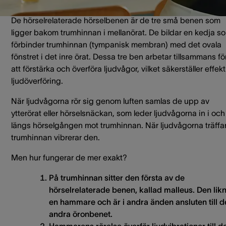
De hörselrelaterade hörselbenen är de tre små benen som
ligger bakom trumhinnan i mellanörat. De bildar en kedja s
förbinder trumhinnan (tympanisk membran) med det ovala
fönstret i det inre örat. Dessa tre ben arbetar tillsammans fö
att förstärka och överföra ljudvågor, vilket säkerställer effekt
ljudöverföring.
När ljudvågorna rör sig genom luften samlas de upp av
ytterörat eller hörselsnäckan, som leder ljudvågorna in i och
längs hörselgången mot trumhinnan. När ljudvågorna träffa
trumhinnan vibrerar den.
Men hur fungerar de mer exakt?
På trumhinnan sitter den första av de
hörselrelaterade benen, kallad
malleus
. Den lik
en hammare och är i andra änden ansluten till d
andra öronbenet.