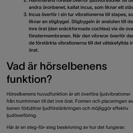
Hammarens rörelse överför ljudvibrationer till d
andra öronbenet, kallat
incus
, som liknar ett stä
Incus överför i sin tur vibrationerna till
stapes
, s
liknar en stigbygel. Stigbygeln är ansluten till de
inre örat (den snäckformade cochlea) via de ova
fönstermembranen. När den vibrerar överför de
de förstärkta vibrationerna till det vätskefyllda i
örat.
Vad är hörselbenens
funktion?
Hörselbenens huvudfunktion är att överföra ljudvibrationer
från trumhinnan till det inre örat. Formen och placeringen a
benen förbättrar ljudförstärkningen och möjliggör effektiv
ljudöverföring.
Här är en steg-för-steg beskrivning av hur det fungerar: