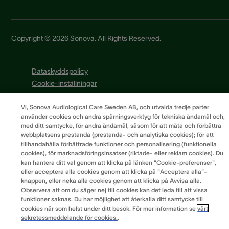
Copyright © 2026 Sonova. All Rights Reserved.
Dataskyddspolicy
Cookie-inställningar
Cookie Policy
Vi, Sonova Audiological Care Sweden AB, och utvalda tredje parter
Integritetsmeddelande
använder cookies och andra spårningsverktyg för tekniska ändamål och,
Användningsvillkor
med ditt samtycke, för andra ändamål, såsom för att mäta och förbättra
Allmänna villkor
webbplatsens prestanda (prestanda- och analytiska cookies); för att
tillhandahålla förbättrade funktioner och personalisering (funktionella
Sonova skattepolitik
cookies), för marknadsföringsinsatser (riktade- eller reklam cookies). Du
kan hantera ditt val genom att klicka på länken "Cookie-preferenser",
eller acceptera alla cookies genom att klicka på "Acceptera alla"-
knappen, eller neka alla cookies genom att klicka på Avvisa alla.
Observera att om du säger nej till cookies kan det leda till att vissa
funktioner saknas. Du har möjlighet att återkalla ditt samtycke till
cookies när som helst under ditt besök. För mer information se
vårt
sekretessmeddelande för cookies.
.