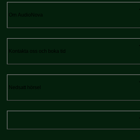
Om AudioNova
Kontakta oss och boka tid
Nedsatt hörsel