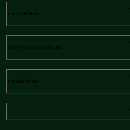
Om AudioNova
Kontakta oss och boka tid
Nedsatt hörsel