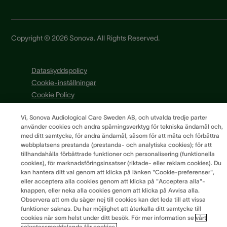
Copyright © 2026 Sonova. All Rights Reserved.
Dataskyddspolicy
Cookie-inställningar
Cookie Policy
Integritetsmeddelande
Vi, Sonova Audiological Care Sweden AB, och utvalda tredje parter
Användningsvillkor
använder cookies och andra spårningsverktyg för tekniska ändamål och,
Allmänna villkor
med ditt samtycke, för andra ändamål, såsom för att mäta och förbättra
Sonova skattepolitik
webbplatsens prestanda (prestanda- och analytiska cookies); för att
tillhandahålla förbättrade funktioner och personalisering (funktionella
cookies), för marknadsföringsinsatser (riktade- eller reklam cookies). Du
kan hantera ditt val genom att klicka på länken "Cookie-preferenser",
eller acceptera alla cookies genom att klicka på "Acceptera alla"-
knappen, eller neka alla cookies genom att klicka på Avvisa alla.
Observera att om du säger nej till cookies kan det leda till att vissa
funktioner saknas. Du har möjlighet att återkalla ditt samtycke till
cookies när som helst under ditt besök. För mer information se
vårt
sekretessmeddelande för cookies.
.