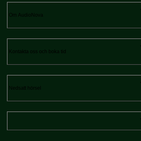
Om AudioNova
Kontakta oss och boka tid
Nedsatt hörsel