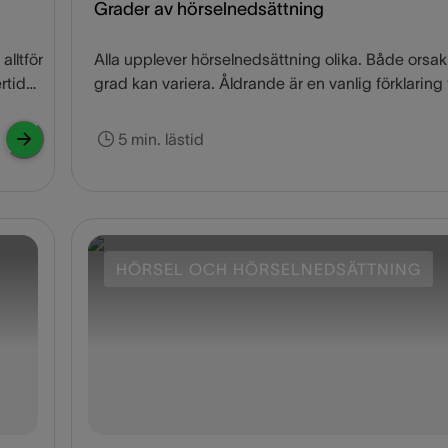
Grader av hörselnedsättning
lltför
Alla upplever hörselnedsättning olika. Både orsa
rtid
grad kan variera. Åldrande är en vanlig förklaring f
 är
man upplever en viss grad av hörselnedsättning,
på
det finns andra möjliga orsaker till att du förlorar 
5 min. lästid
en
hörsel. Ett flertal medicinska problem och långvar
 låg
exponering för höga ljud kan alla vara potentiella
ar
grundorsaker. Graden av hörselnedsättning kan 
ch
variera från person till person.
tation
HÖRSEL OCH HÖRSELNEDSÄTTNING
 fem