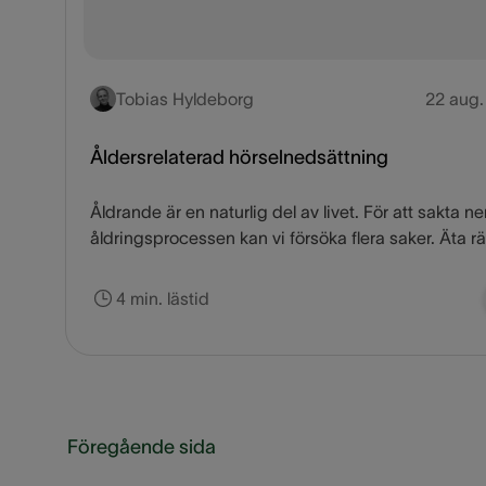
Tobias Hyldeborg
22 aug.
Åldersrelaterad hörselnedsättning
Åldrande är en naturlig del av livet. För att sakta ne
åldringsprocessen kan vi försöka flera saker. Äta rä
motionera och hantera vår stress kan alla hjälpa til
för många människor är rynkor och grånande hår i
4 min. lästid
det största bekymret. När de blir äldre upptäcker d
deras hörselförmåga börjar minska. Om du misstä
att din hörselnedsättning kan vara åldersrelaterad,
du veta att du inte är ensam. Tillståndet påverkar
omkring 50 procent av personer som är 65 år och ä
Föregående sida