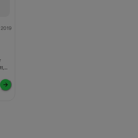
 2019
r
tt,
l. Men
nte
e att
nker
 ska
ldre.