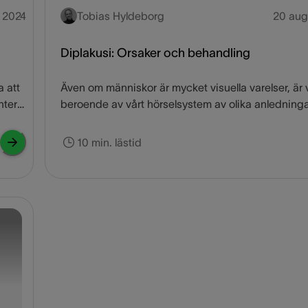
. 2024
Tobias Hyldeborg
20 aug
Diplakusi: Orsaker och behandling
a att
Även om människor är mycket visuella varelser, är 
antera
beroende av vårt hörselsystem av olika anledninga
är beroende av vår hörsel för att kommunicera, ly
blem
på musik, förbli socialt aktiva och mycket annat. V
10 min. lästid
och
beroende av hörselsinnet är förklaringen till att en
m
hörselnedsättning kan vara mer socialt försvagan
t är
med än blindhet.
du
 din