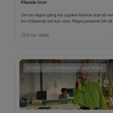
Kliande öron
Om du någon gång har upplevt kliande öron så ve
hur irriterande det kan vara. Några personer blir så
trötta på kliandet att de sticker in föremål, som nyck
tops och till och med tandpetare i sina öron för att 
5 min. lästid
med det. Men att sticka in föremål i dina öron är al
en bra idé. Genom att göra det riskerar du att orsa
trauma i din hörsel och skada din trumhinna. Men 
ska du göra istället? Vilket är det bästa sättet att
behandla kliande öron? Svaret beror på vad det är
HÖRSEL OCH HÖRSELNEDSÄTTNING
orsakar kliandet.