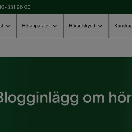
10-331 96 00
Starta testet
obba
st
Hörapparater
Hörselskydd
Kunska
Blogginlägg om hörs