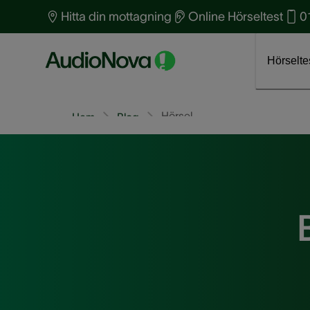
Hitta din mottagning
Online Hörseltest
0
Boka tid för hörseltest
Klicka här
Om AudioNova
J
Hörselte
Hörsel
Hem
Blog