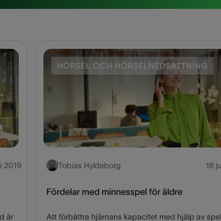
HÖRSEL OCH HÖRSELNEDSÄTTNING
li 2019
Tobias Hyldeborg
18 j
Fördelar med minnesspel för äldre
d är
Att förbättra hjärnans kapacitet med hjälp av spel