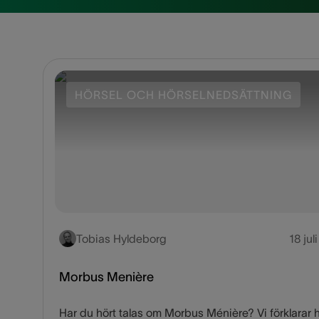
HÖRSEL OCH HÖRSELNEDSÄTTNING
Tobias Hyldeborg
18 jul
Morbus Menière
Har du hört talas om Morbus Ménière? Vi förklarar 