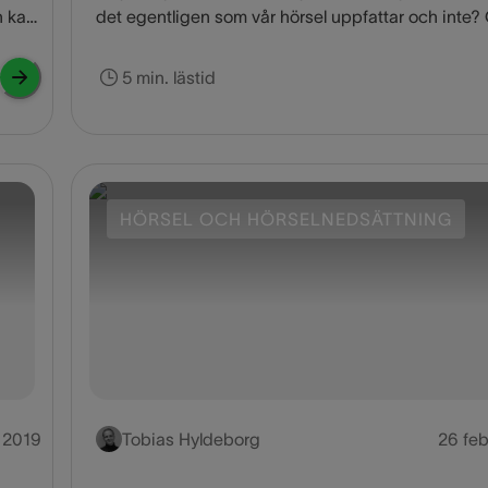
n kan
det egentligen som vår hörsel uppfattar och inte?
hur skiljer sig detta från andra levande varelser? L
reda ut det.
5 min. lästid
HÖRSEL OCH HÖRSELNEDSÄTTNING
 2019
Tobias Hyldeborg
26 feb