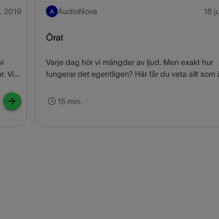
. 2019
AudioNova
18 j
A
Örat
vi
Varje dag hör vi mängder av ljud. Men exakt hur
r. Vi
fungerar det egentligen? Här får du veta allt som ä
ssna
att veta om det mänskliga örat och hörselfunktion
årt
15 min.
de