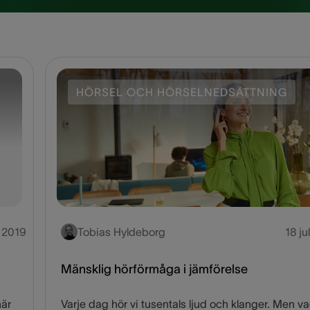
HÖRSEL OCH HÖRSELNEDSÄTTNING
i 2019
Tobias Hyldeborg
18 ju
Mänsklig hörförmåga i jämförelse
här
Varje dag hör vi tusentals ljud och klanger. Men va