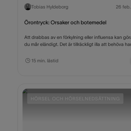
Tobias Hyldeborg
26 feb
Örontryck: Orsaker och botemedel
Att drabbas av en förkylning eller influensa kan gör
du mår eländigt. Det är tillräckligt illa att behöva h
de irriterande symptomen av en rinnande näsa,
igensatta öron och tryck i bihålorna, men dina pro
15 min. lästid
slutar knappast där. Eftersom dina öron, din näsa 
din hals, alla är tätt ihopkopplade, leder ett proble
inom ett område ofta till ett annat. Tilltäppning i öra
ett exempel på många obehagliga symptom som 
kan uppleva när du hanterar tillstånd som påverkar
HÖRSEL OCH HÖRSELNEDSÄTTNING
näsa, hals eller dina bihålor.