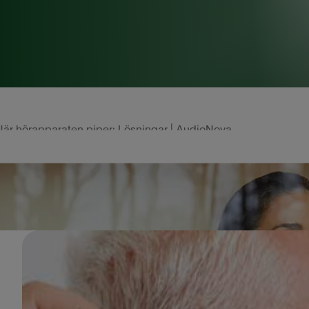
När hörapparaten piper: Lösningar | AudioNova
en störande pipton? AudioNova hjälper dig, att lösa det hä
e möjliga orsakerna till pipandet och hur du kan åtgärda 