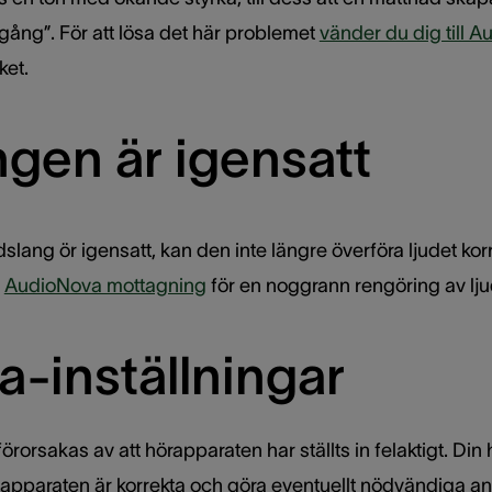
gång”. För att lösa det här problemet
vänder du dig till 
ket.
ngen är igensatt
slang ör igensatt, kan den inte längre överföra ljudet ko
n
AudioNova mottagning
för en noggrann rengöring av ljud
a-inställningar
örorsakas av att hörapparaten har ställts in felaktigt. Din
r apparaten är korrekta och göra eventuellt nödvändiga a