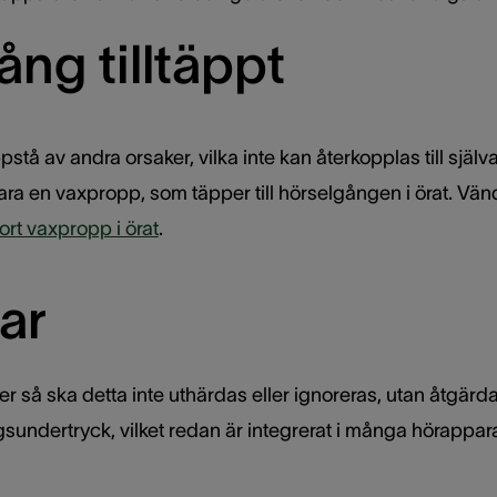
ng tilltäppt
stå av andra orsaker, vilka inte kan återkopplas till sj
ara en vaxpropp, som täpper till hörselgången i örat. Vänd
bort vaxpropp i örat
.
ar
 så ska detta inte uthärdas eller ignoreras, utan åtgärda
sundertryck, vilket redan är integrerat i många hörappar