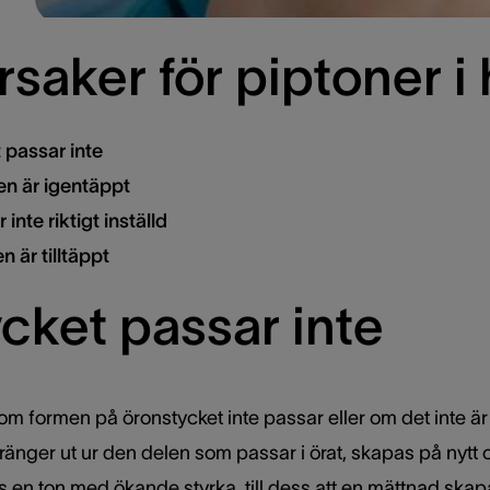
saker för piptoner i
 passar inte
en är igentäppt
inte riktigt inställd
 är tilltäppt
cket passar inte
m formen på öronstycket inte passar eller om det inte är
tränger ut ur den delen som passar i örat, skapas på nytt
 en ton med ökande styrka, till dess att en mättnad ska