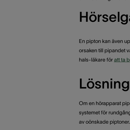
Hörselgå
En pipton kan även upp
orsaken till pipandet v
hals-läkare för
att ta 
Lösning
Om en hörapparat piper
systemet för rundgång
av oönskade piptoner.