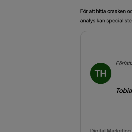
För att hitta orsaken o
analys kan specialist
Författ
TH
Tobi
Digital Marketin