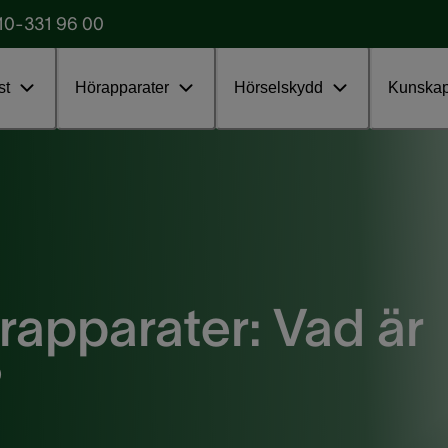
10-331 96 00
Starta testet
obba
st
Hörapparater
Hörselskydd
Kunska
rapparater: Vad är
?