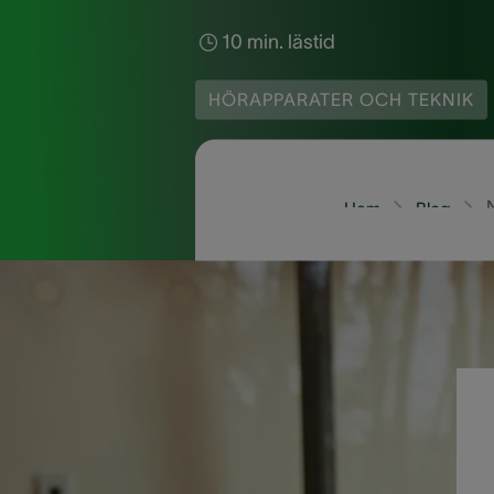
10 min. lästid
HÖRAPPARATER OCH TEKNIK
Hem
Blog
Skapar din hörapparat 
reda på vilka som är d