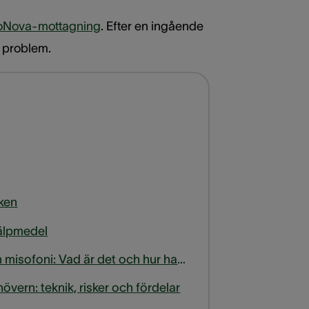
oNova-mottagning
. Efter en ingående
t problem.
ken
hjälpmedel
Fonofobi och misofoni: Vad är det och hur hanterar man det?
vern: teknik, risker och fördelar