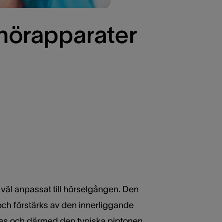
 hörapparater
 väl anpassat till hörselgången. Den
 och förstärks av den innerliggande
pas och därmed den typiska piptonen,