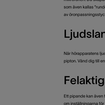
som även kallas ”rund
av öronpassningsstyc
Ljudsla
När hörapparatens ljud
pipton. Vänd dig till e
Felaktig
Ett pipande kan även f
om inställningarna fö