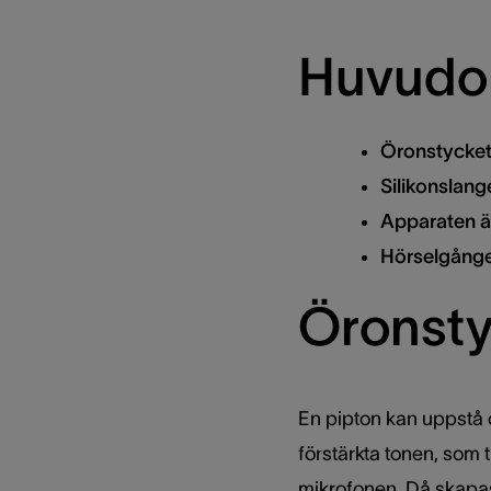
Huvudor
Öronstycket
Silikonslang
Apparaten är 
Hörselgången
Öronsty
En pipton kan uppstå o
förstärkta tonen, som 
mikrofonen. Då skapas