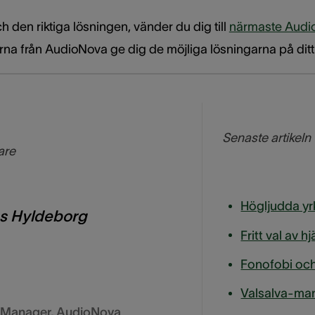
ch den riktiga lösningen, vänder du dig till
närmaste Audi
erna från AudioNova ge dig de möjliga lösningarna på dit
Senaste artikeln
are
Högljudda yr
as Hyldeborg
Fritt val av 
Valsalva-manö
g Manager
,
AudioNova