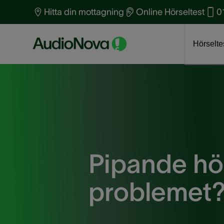
Hitta din mottagning
Online Hörseltest
0
Boka tid för hörseltest
Klicka här
Om AudioNova
J
Hörselte
Pipande hö
problemet