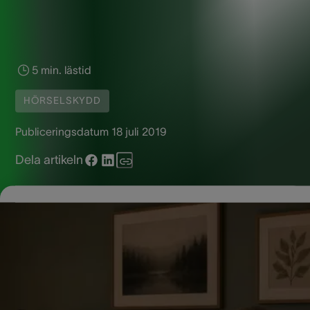
5 min. lästid
HÖRSELSKYDD
Publiceringsdatum
18 juli 2019
Dela artikeln
Många människor upplever stora problem med att somna o
sova hela natten. Öronproppar är den mest utbredda och
praktiska lösningen för att få en lugn sömn. Men, är det bra 
öronen och hörseln att bära öronproppar hela natten? Så hä
besvarar AudioNova den här frågan.