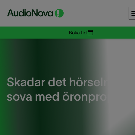
Boka tid
Skadar det hörseln att
sova med öronproppar