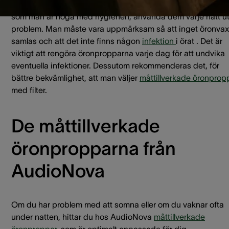
Öronproppar är inte skadliga för hörseln. Man kan, så länge
som man är noga med hygienen, använda dem varje natt u
problem. Man måste vara uppmärksam så att inget öronvax
samlas och att det inte finns någon
infektion
i örat . Det är
viktigt att rengöra öronpropparna varje dag för att undvika
eventuella infektioner. Dessutom rekommenderas det, för
bättre bekvämlighet, att man väljer
måttillverkade öronprop
med filter.
De måttillverkade
öronpropparna från
AudioNova
Om du har problem med att somna eller om du vaknar ofta
under natten, hittar du hos AudioNova
måttillverkade