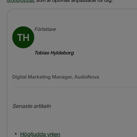
öronproppar
, som är optimalt anpassade för dig.
Författare
TH
Tobias Hyldeborg
Digital Marketing Manager
,
AudioNova
Senaste artikeln
Högljudda yrken