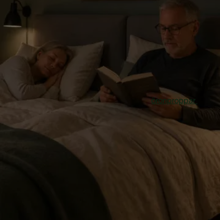
Varför sova med
öronproppar?
Människor som lider av sömnlöshet har av olika orsaker
problem med att somna in. En av de många orsakerna, och
kanske den vanligaste, är buller som kommer utifrån. Vid
sömnlöshet kan man använda speciella
öronproppar
för att
sova. I handeln finns olika öronproppar tillgängliga: från de
ganska enkla öronpropparna av skumplast, till måttillverkad
öronproppar med personliga filter.
Är det skadligt att sova
med öronproppar?