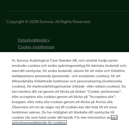
Copyright © 2026 Sonova. All Rights Reserved.
Dataskyddspolicy
Cookie-inställningar
Cookie Policy
Vi, Sonova Audiological Care Sweden AB, och utvalda tredje parter
Integritetsmeddelande
använder cookies och andra spårningsverktyg för tekniska ändamål och,
Användningsvillkor
med ditt samtycke, för andra ändamål, såsom för att mäta och förbättra
Allmänna villkor
webbplatsens prestanda (prestanda- och analytiska cookies); för att
tillhandahålla förbättrade funktioner och personalisering (funktionella
Sonova skattepolitik
cookies), för marknadsföringsinsatser (riktade- eller reklam cookies). Du
kan hantera ditt val genom att klicka på länken "Cookie-preferenser",
eller acceptera alla cookies genom att klicka på "Acceptera alla"-
knappen, eller neka alla cookies genom att klicka på Avvisa alla.
Observera att om du säger nej till cookies kan det leda till att vissa
funktioner saknas. Du har möjlighet att återkalla ditt samtycke till
cookies när som helst under ditt besök. För mer information se
vårt
sekretessmeddelande för cookies.
.