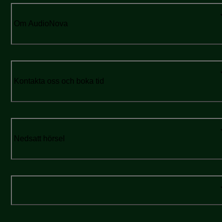
Om AudioNova
Kontakta oss och boka tid
Nedsatt hörsel