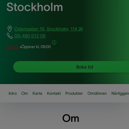
Stockholm
Odengatan 19, Stockholm, 114 24
08-480 012 06
Öppnar kl.
09:00
Stängt
Boka tid
Intro
Om
Karta
Kontakt
Produkter
Omdömen
Närligga
Om