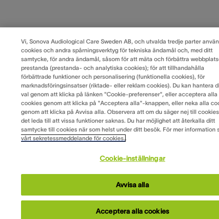
Vi, Sonova Audiological Care Sweden AB, och utvalda tredje parter anvä
cookies och andra spårningsverktyg för tekniska ändamål och, med ditt
samtycke, för andra ändamål, såsom för att mäta och förbättra webbplat
prestanda (prestanda- och analytiska cookies); för att tillhandahålla
förbättrade funktioner och personalisering (funktionella cookies), för
marknadsföringsinsatser (riktade- eller reklam cookies). Du kan hantera di
val genom att klicka på länken "Cookie-preferenser", eller acceptera alla
cookies genom att klicka på "Acceptera alla"-knappen, eller neka alla co
genom att klicka på Avvisa alla. Observera att om du säger nej till cookie
det leda till att vissa funktioner saknas. Du har möjlighet att återkalla ditt
samtycke till cookies när som helst under ditt besök. För mer information 
vårt sekretessmeddelande för cookies.
.
Cookie-inställningar
Avvisa alla
Acceptera alla cookies