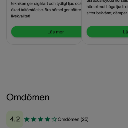
Skräddarsydda hörsels
tekniken ger dig klart och tydligt ljud och
hörsel mot höga ljud i o
ökad talförståelse. Bra hörsel ger bättre
sitter bekvämt, dämpar s
livskvalitet!
Läs mer
Lä
Omdömen
4.2
Omdömen
(
25
)