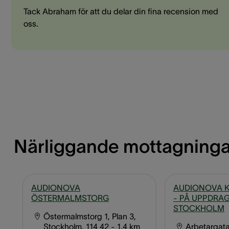
Tack Abraham för att du delar din fina recension med
oss.
Närliggande mottagninga
AUDIONOVA
AUDIONOVA 
ÖSTERMALMSTORG
- PÅ UPPDRA
STOCKHOLM
Östermalmstorg 1, Plan 3,
Stockholm, 114 42
- 1,4 km
Arbetargata