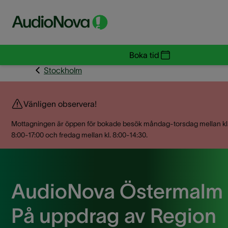
Boka tid
Stockholm
Vänligen observera!
Mottagningen är öppen för bokade besök måndag-torsdag mellan kl
8:00-17:00 och fredag mellan kl. 8:00-14:30.
AudioNova Östermalm 
På uppdrag av Region