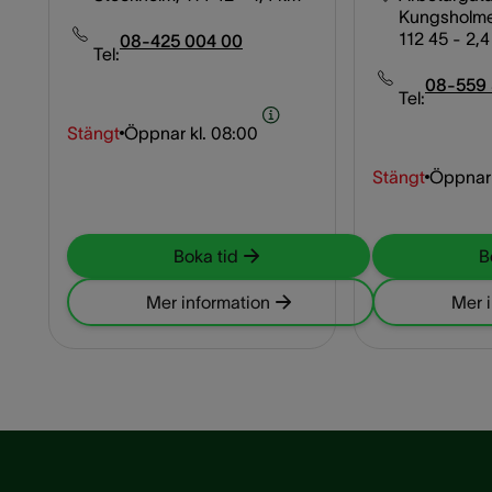
Kungsholme
112 45
- 2,
08-425 004 00
Tel:
08-559 
Tel:
Stängt
Öppnar kl.
08:00
Stängt
Öppnar 
Boka tid
B
Mer information
Mer 