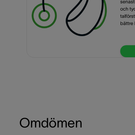
senast
och ty
talförs
bättre 
Omdömen