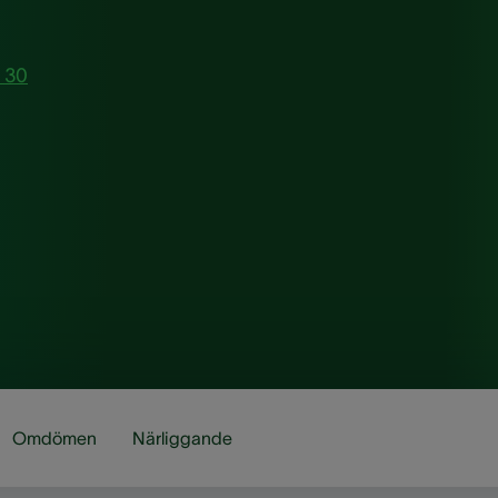
8 30
Omdömen
Närliggande