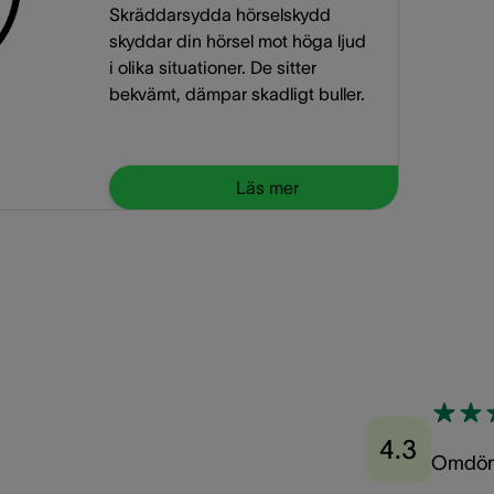
Skräddarsydda hörselskydd
skyddar din hörsel mot höga ljud
i olika situationer. De sitter
bekvämt, dämpar skadligt buller.
Läs mer
4.3
Omdö