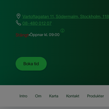
Vartoftagatan 11, Södermalm, Stockholm, 11
08-480 012 07
Öppnar kl.
09:00
Stängt
Boka tid
Intro
Om
Karta
Kontakt
Produkter