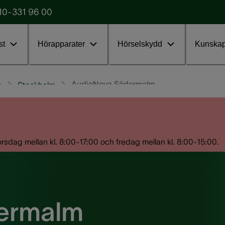
10-331 96 00
Starta testet
obba
st
Hörapparater
Hörselskydd
Kunska
AudioNova Södermalm
n
Stockholm
ag mellan kl. 8:00-17:00 och fredag mellan kl. 8:00-15:00.
ermalm