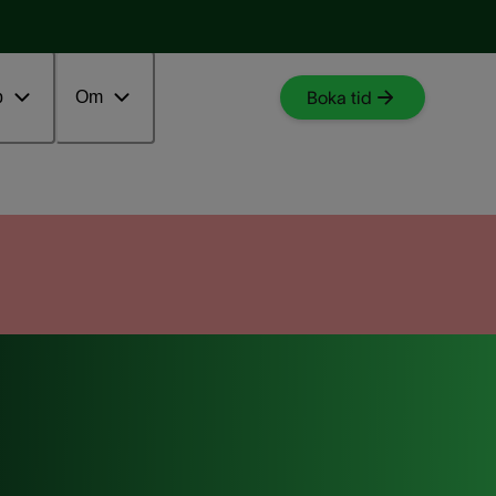
Läs blogginlägg
Starta testet
p
Om
Boka tid