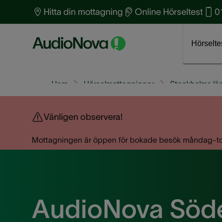
Hitta din mottagning
Online Hörseltest
0
Boka tid för hörseltest
Klicka här
Om AudioNova
J
Hörselte
Hem
Hörselmottagningar
Stockholms lä
Vänligen observera!
Mottagningen är öppen för bokade besök måndag-torsd
AudioNova Söd