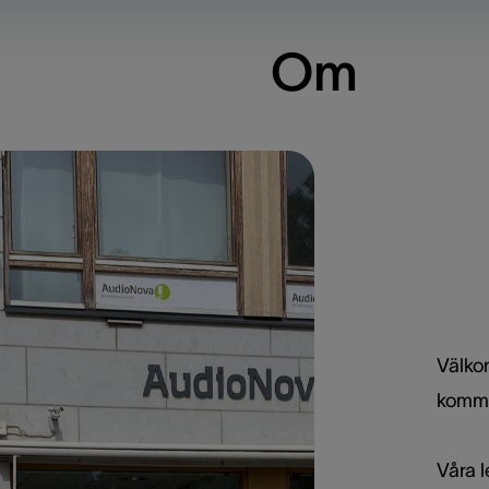
Om
Välko
komma 
Våra 