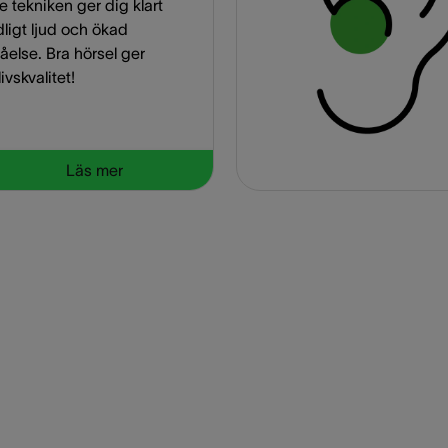
e tekniken ger dig klart
dligt ljud och ökad
tåelse. Bra hörsel ger
livskvalitet!
Läs mer