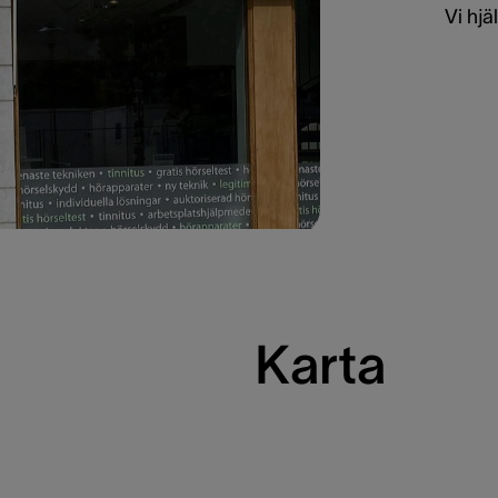
Vi hj
Karta